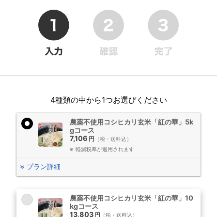
4種類の中から1つお選びください
農薬不使用コシヒカリ玄米「紅の華」5k
gコース
7,106
円
（税・送料込）
軽減税率が適用されます
プラン詳細
農薬不使用コシヒカリ玄米「紅の華」10
kgコース
13,803
円
（税・送料込）