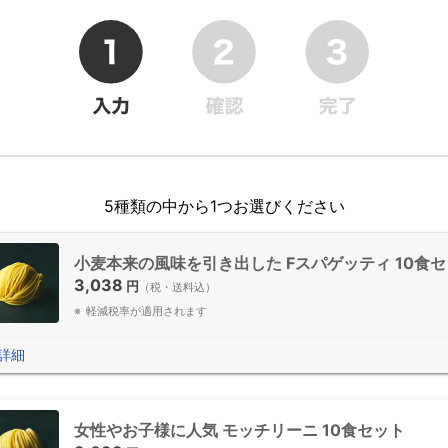
5種類の中から1つお選びください
小麦本来の風味を引き出した Fスパゲッティ 10食
3,038
円
（税・送料込）
軽減税率が適用されます
詳細
女性やお子様に人気 モッチリーニ 10食セット